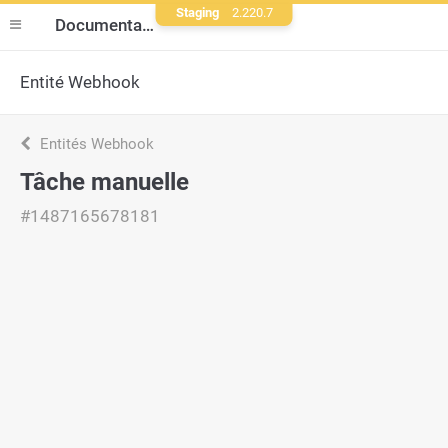
Staging
2.220.7
Documentation
Entité Webhook
Entités Webhook
Tâche manuelle
#1487165678181