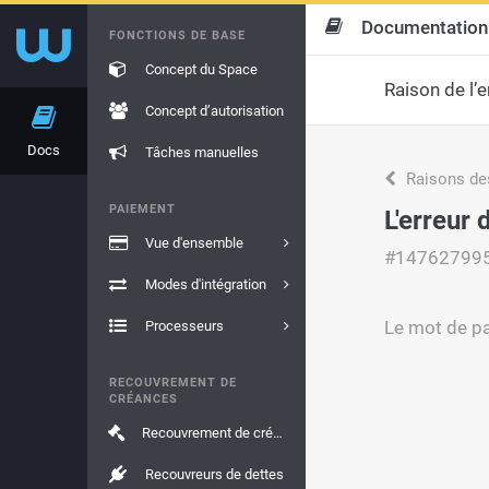
Documentation
FONCTIONS DE BASE
Concept du Space
Raison de l’e
Concept d’autorisation
Docs
Tâches manuelles
Raisons de
PAIEMENT
L'erreur
Vue d'ensemble
#14762799
Modes d'intégration
Le mot de pa
Processeurs
RECOUVREMENT DE
CRÉANCES
Recouvrement de créances
Recouvreurs de dettes