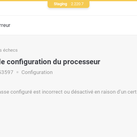
Staging
2.220.7
rreur
s échecs
 de configuration du processeur
53597
Configuration
sse configuré est incorrect ou désactivé en raison d'un cer