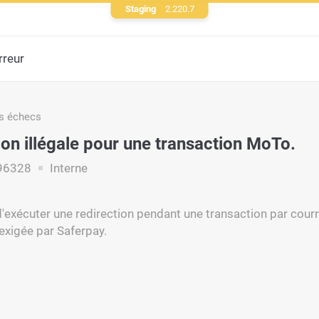
Staging
2.220.7
rreur
s échecs
ion illégale pour une transaction MoTo.
96328
Interne
'exécuter une redirection pendant une transaction par courr
exigée par Saferpay.