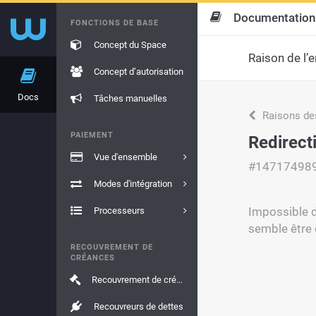
Documentation
FONCTIONS DE BASE
Concept du Space
Raison de l’e
Concept d’autorisation
Docs
Tâches manuelles
Raisons de
PAIEMENT
Redirect
Vue d'ensemble
#14717498
Modes d'intégration
Impossible d
Processeurs
semble être 
RECOUVREMENT DE
CRÉANCES
Recouvrement de créances
Recouvreurs de dettes