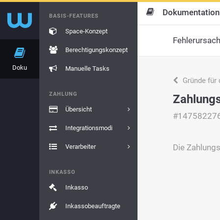
Dokumentation
BASIS-FEATURES
Space-Konzept
Fehlerursac
Berechtigungskonzept
Doku
Manuelle Tasks
Gründe für 
ZAHLUNG
Zahlungs
Übersicht
#14758227
Integrationsmodi
Die Zahlung
Verarbeiter
INKASSO
Inkasso
Inkassobeauftragte