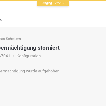
Staging
2.220.7
he
das Scheitern
ermächtigung storniert
67041
Konfiguration
sermächtigung wurde aufgehoben.