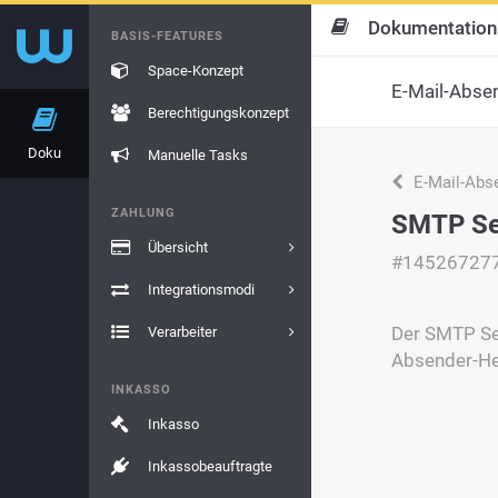
Dokumentation
BASIS-FEATURES
Space-Konzept
E-Mail-Abse
Berechtigungskonzept
Doku
Manuelle Tasks
E-Mail-Abs
ZAHLUNG
SMTP Se
Übersicht
#14526727
Integrationsmodi
Der SMTP Sen
Verarbeiter
Absender-Hea
INKASSO
Inkasso
Inkassobeauftragte