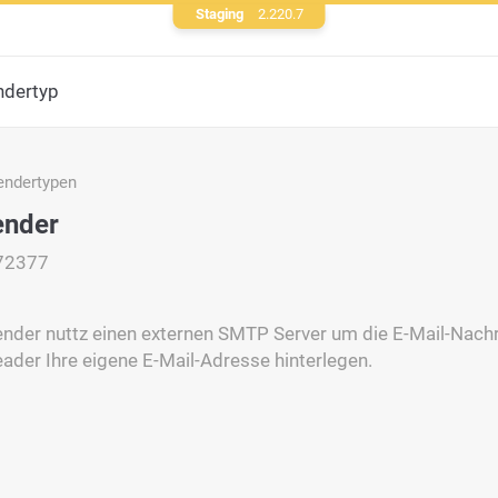
Staging
2.220.7
ndertyp
endertypen
nder
72377
der nuttz einen externen SMTP Server um die E-Mail-Nachri
der Ihre eigene E-Mail-Adresse hinterlegen.