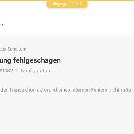
Staging
2.220.7
he
das Scheitern
rung fehlgeschagen
49482
Konfiguration
 der Transaktion aufgrund eines internen Fehlers nicht mögli