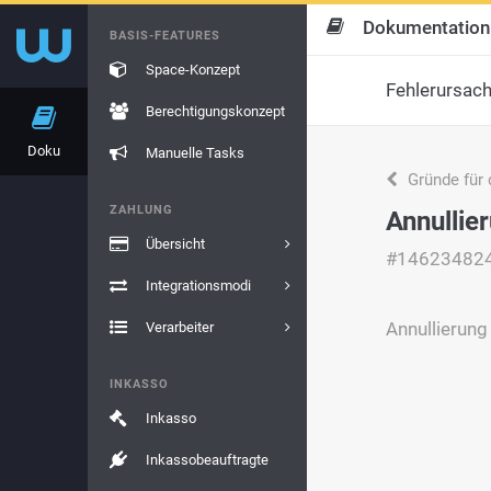
Dokumentation
BASIS-FEATURES
Space-Konzept
Fehlerursac
Berechtigungskonzept
Doku
Manuelle Tasks
Gründe für 
ZAHLUNG
Annullie
Übersicht
#14623482
Integrationsmodi
Annullierung
Verarbeiter
INKASSO
Inkasso
Inkassobeauftragte