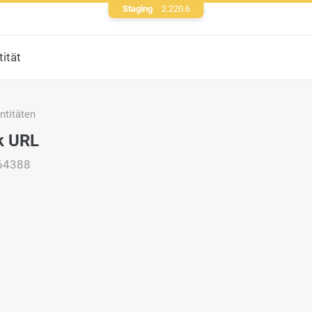
Staging
2.220.6
ität
titäten
k URL
64388