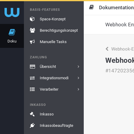
Dokumentation
BASIS-FEATURES
Space-Konzept
Webhook Ent
Berechtigungskonzept
Doku
Manuelle Tasks
Webhook-En
ZAHLUNG
Webhoo
Übersicht
#14720235
Integrationsmodi
Verarbeiter
INKASSO
Inkasso
Inkassobeauftragte