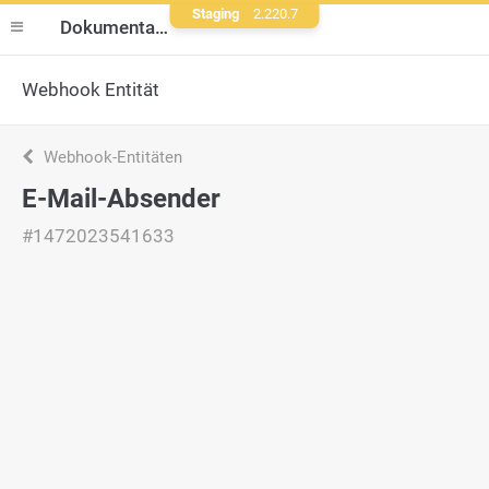
Staging
2.220.7
Dokumentation
Webhook Entität
Webhook-Entitäten
E-Mail-Absender
#1472023541633